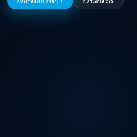
Kostnadsfri offert
Kontakta oss
kundcenter@ssgfs.se
077-533 32 23 – kundcenter