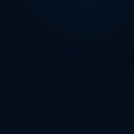
070-263 67 23 – SMS-nummer (går ej att
ringa)