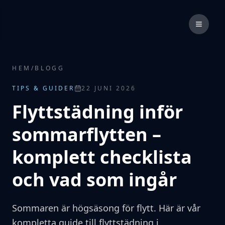
HEM
/
BLOGG
TIPS & GUIDER
22 JUNI 2026
Flyttstädning inför
sommarflytten –
komplett checklista
och vad som ingår
Sommaren är högsäsong för flytt. Här är vår
kompletta guide till flyttstädning i