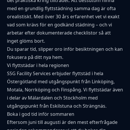
det praktiska kring tillträdet. Att dessutom hinna
med en grundlig flyttstädning samma dag är ofta
orealistiskt. Med över 30 års erfarenhet vet vi exakt
vad som krävs för en godkänd städning – och vi
arbetar efter dokumenterade checklistor så att
inget glöms bort.
Du sparar tid, slipper oro inför besiktningen och kan
fokusera på ditt nya hem.
Vi flyttstädar i hela regionen
SSG Facility Services erbjuder flyttstäd i hela
Östergötland med utgångspunkt från
Linköping
,
Motala
,
Norrköping
och Finspång. Vi flyttstädar även
i delar av Mälardalen och Stockholm med
utgångspunkt från
Eskilstuna
och Strängnäs.
Boka i god tid inför sommaren
Eftersom juni till augusti är den mest efterfrågade