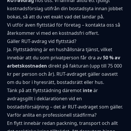
RUT-avdrag
hos oss. Vi lämnar alltid ett tydligt
kostnadsförslag utifrån din bostadsyta innan jobbet
bokas, så att du vet exakt vad det landar på.
Vi utför även flyttstäd för företag –
kontakta oss
så
återkommer vi med en kostnadsfri offert.
Gäller RUT-avdrag vid flyttstäd?
Ja. Flyttstädning är en hushållsnära tjänst, vilket
innebär att du som privatperson får dra av
50 % av
arbetskostnaden
direkt på fakturan (upp till 75 000
kr per person och år). RUT-avdraget gäller oavsett
om du bor i hyresrätt, bostadsrätt eller hus.
Tänk på att flyttstädning däremot
inte
är
avdragsgillt i deklarationen vid en
bostadsförsäljning – det är RUT-avdraget som gäller.
Varför anlita en professionell städfirma?
En flytt innebär redan packning, transport och allt